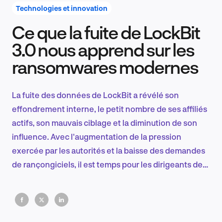
Technologies et innovation
Ce que la fuite de LockBit
Recherche et conception produit
3.0 nous apprend sur les
ransomwares modernes
Tendances sectorielles
La fuite des données de LockBit a révélé son
effondrement interne, le petit nombre de ses affiliés
actifs, son mauvais ciblage et la diminution de son
EN
influence. Avec l'augmentation de la pression
exercée par les autorités et la baisse des demandes
de rançongiciels, il est temps pour les dirigeants de
réévaluer les risques, de renforcer les défenses et
FR
d'exploiter l'instabilité des acteurs de la menace.