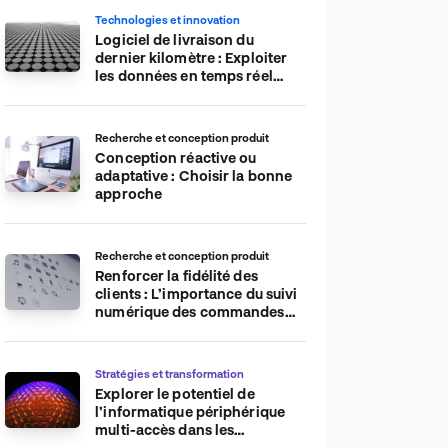
Technologies et innovation
Logiciel de livraison du
dernier kilomètre : Exploiter
les données en temps réel
pour plus d’efficacité
Recherche et conception produit
Conception réactive ou
adaptative : Choisir la bonne
approche
Recherche et conception produit
Renforcer la fidélité des
clients : L’importance du suivi
numérique des commandes
sur les plateformes de
commerce électronique
Stratégies et transformation
Explorer le potentiel de
l’informatique périphérique
multi-accès dans les
applications IdO