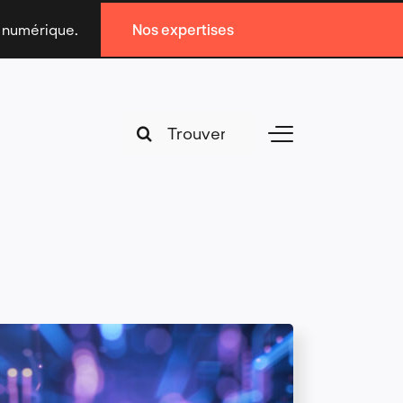
n numérique.
Nos expertises
Search
Toggle
for:
Navigation