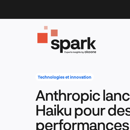
Skip
to
content
Technologies et innovation
Anthropic lanc
Haiku pour de
performances 