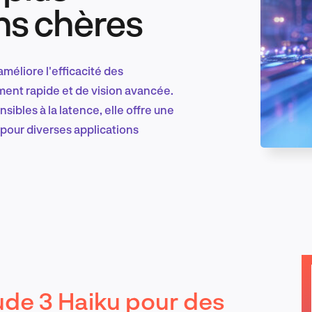
ns chères
Marketing et croissance digitale
méliore l'efficacité des
ment rapide et de vision avancée.
ibles à la latence, elle offre une
Recherche et conception produit
 pour diverses applications
Tendances sectorielles
EN
ude 3 Haiku pour des