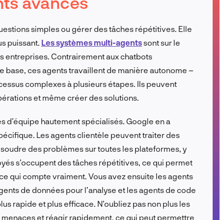
nts avancés
FR
questions simples ou gérer des tâches répétitives. Elle
s puissant.
Les systèmes multi-agents
sont sur le
s entreprises. Contrairement aux chatbots
s de base, ces agents travaillent de manière autonome –
essus complexes à plusieurs étapes. Ils peuvent
pérations et même créer des solutions.
d’équipe hautement spécialisés. Google en a
spécifique. Les agents clientèle peuvent traiter des
oudre des problèmes sur toutes les plateformes, y
oyés s’occupent des tâches répétitives, ce qui permet
ce qui compte vraiment. Vous avez ensuite les agents
agents de données pour l’analyse et les agents de code
us rapide et plus efficace. N’oubliez pas non plus les
s menaces et réagir rapidement, ce qui peut permettre