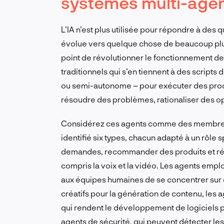
systèmes multi-age
L’IA n’est plus utilisée pour répondre à des 
évolue vers quelque chose de beaucoup plu
point de révolutionner le fonctionnement de
traditionnels qui s’en tiennent à des script
ou semi-autonome – pour exécuter des proc
résoudre des problèmes, rationaliser des o
Considérez ces agents comme des membres 
identifié six types, chacun adapté à un rôle 
demandes, recommander des produits et rés
compris la voix et la vidéo. Les agents empl
aux équipes humaines de se concentrer sur 
créatifs pour la génération de contenu, les 
qui rendent le développement de logiciels pl
agents de sécurité, qui peuvent détecter le