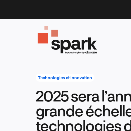
Skip
to
content
Technologies et innovation
2025 sera l’ann
grande échelle
technologies d