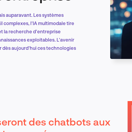
ais auparavant. Les systèmes
Marketing et croissance digitale
il complexes, l'IA multimodale tire
 la recherche d'entreprise
nnaissances exploitables. L'avenir
er dès aujourd'hui ces technologies
Recherche et conception produit
Tendances sectorielles
EN
seront des chatbots aux