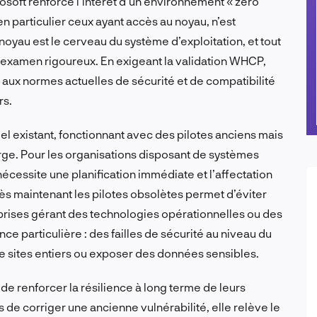
rosoft renforce l’intérêt d’un environnement « zéro
 particulier ceux ayant accès au noyau, n’est
yau est le cerveau du système d’exploitation, et tout
d’un examen rigoureux. En exigeant la validation WHCP,
 aux normes actuelles de sécurité et de compatibilité
rs.
riel existant, fonctionnant avec des pilotes anciens mais
arge. Pour les organisations disposant de systèmes
écessite une planification immédiate et l’affectation
ès maintenant les pilotes obsolètes permet d’éviter
eprises gérant des technologies opérationnelles ou des
ce particulière : des failles de sécurité au niveau du
 de sites entiers ou exposer des données sensibles.
de renforcer la résilience à long terme de leurs
 de corriger une ancienne vulnérabilité, elle relève le