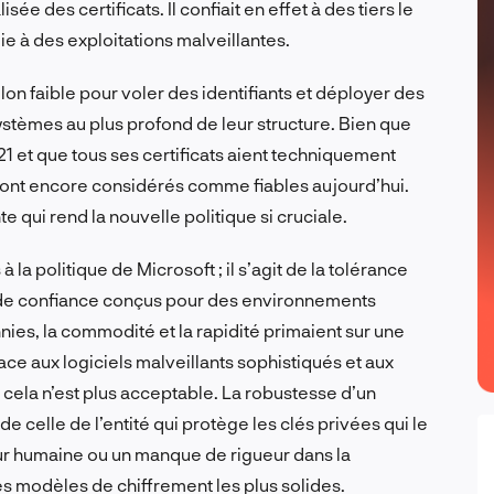
sée des certificats. Il confiait en effet à des tiers le
oie à des exploitations malveillantes.
illon faible pour voler des identifiants et déployer des
ystèmes au plus profond de leur structure. Bien que
 et que tous ses certificats aient techniquement
sont encore considérés comme fiables aujourd’hui.
 qui rend la nouvelle politique si cruciale.
 la politique de Microsoft ; il s’agit de la tolérance
 de confiance conçus pour des environnements
nies, la commodité et la rapidité primaient sur une
ace aux logiciels malveillants sophistiqués et aux
ela n’est plus acceptable. La robustesse d’un
 celle de l’entité qui protège les clés privées qui le
eur humaine ou un manque de rigueur dans la
 modèles de chiffrement les plus solides.