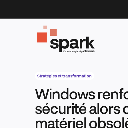
Skip
to
content
Stratégies et transformation
Windows renfo
sécurité alors 
matériel obsolè