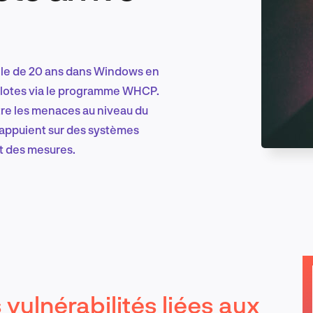
Marketing et croissance digitale
eille de 20 ans dans Windows en
pilotes via le programme WHCP.
tre les menaces au niveau du
Recherche et conception produit
s'appuient sur des systèmes
nt des mesures.
Tendances sectorielles
EN
 vulnérabilités liées aux