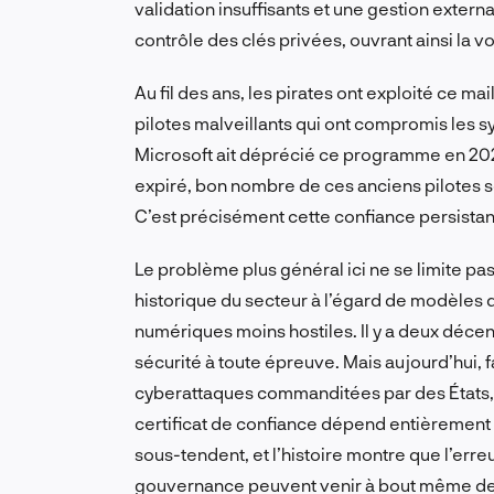
validation insuffisants et une gestion externali
contrôle des clés privées, ouvrant ainsi la v
Au fil des ans, les pirates ont exploité ce ma
pilotes malveillants qui ont compromis les s
Microsoft ait déprécié ce programme en 2021
expiré, bon nombre de ces anciens pilotes 
C’est précisément cette confiance persistante
Le problème plus général ici ne se limite pas à
historique du secteur à l’égard de modèles
numériques moins hostiles. Il y a deux décen
sécurité à toute épreuve. Mais aujourd’hui, f
cyberattaques commanditées par des États, c
certificat de confiance dépend entièrement de
sous-tendent, et l’histoire montre que l’err
gouvernance peuvent venir à bout même des