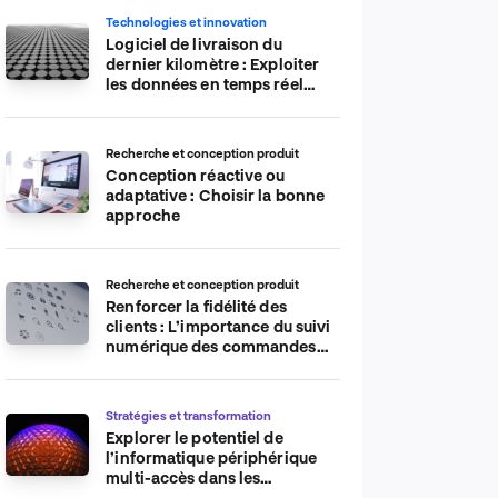
Technologies et innovation
Logiciel de livraison du
dernier kilomètre : Exploiter
les données en temps réel
pour plus d’efficacité
Recherche et conception produit
Conception réactive ou
adaptative : Choisir la bonne
approche
Recherche et conception produit
Renforcer la fidélité des
clients : L’importance du suivi
numérique des commandes
sur les plateformes de
commerce électronique
Stratégies et transformation
Explorer le potentiel de
l’informatique périphérique
multi-accès dans les
applications IdO