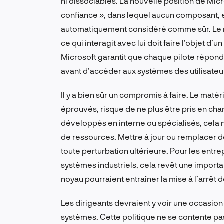
ni dissociables. La nouvelle position de Mic
confiance », dans lequel aucun composant, en
automatiquement considéré comme sûr. Le no
ce qui interagit avec lui doit faire l’objet 
Microsoft garantit que chaque pilote répond
avant d’accéder aux systèmes des utilisateu
Il y a bien sûr un compromis à faire. Le maté
éprouvés, risque de ne plus être pris en ch
développés en interne ou spécialisés, cela n
de ressources. Mettre à jour ou remplacer d
toute perturbation ultérieure. Pour les entr
systèmes industriels, cela revêt une importan
noyau pourraient entraîner la mise à l’arrêt
Les dirigeants devraient y voir une occasion 
systèmes. Cette politique ne se contente pas