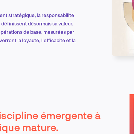
ent stratégique, la responsabilité
Marketing et croissance digitale
e définissent désormais sa valeur.
 opérations de base, mesurées par
rront la loyauté, l'efficacité et la
Recherche et conception produit
Tendances sectorielles
iscipline émergente à
EN
ique mature.