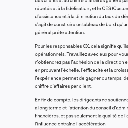
des clients et au chiffre d’affaires généré p
répétés et à la fidélisation ; et le CES (Custo
d’assistance et à la diminution du taux de dé
s’agit de construire un tableau de bord qu’un
général prête attention.
Pour les responsables CX, cela signifie qu’il
opérationnels. Travaillez avec eux pour vou
n’obtiendrez pas l’adhésion de la direction e
en prouvant l’échelle, l’efficacité et la croi
l’expérience permet de gagner du temps, de
chiffre d’affaires par client.
En fin de compte, les dirigeants ne soutienn
à long terme et l’attention du conseil d’admi
financières, et pas seulement la qualité de l
l’influence entraîne l’accélération.