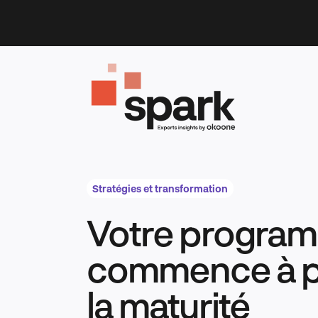
Skip
to
content
Stratégies et transformation
Votre progra
commence à p
la maturité