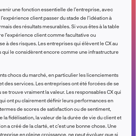
FR
evenir une fonction essentielle de l’entreprise, avec
l’expérience client passer du stade de l’idéation à
rmais des résultats mesurables. Si vous êtes à la table
e l’expérience client comme facultative ou
e à des risques. Les entreprises qui élèvent le CX au
es qui le considèrent encore comme une infrastructure
nts chocs du marché, en particulier les licenciements
et des services. Les entreprises ont été forcées de se
ù se trouve vraiment la valeur. Les responsables CX qui
qui ont pu clairement définir leurs performances en
 termes de scores de satisfaction ou de sentiment,
a fidélisation, la valeur de la durée de vie du client et
n a créé de la clarté, et c’est une bonne chose. Une
treprise en pleine croissance, ne peut évoluer que si