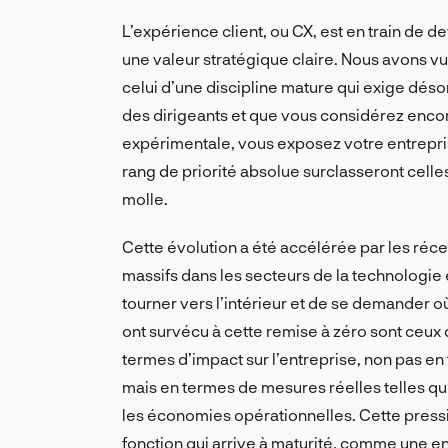
L’expérience client, ou CX, est en train de d
une valeur stratégique claire. Nous avons vu 
celui d’une discipline mature qui exige déso
des dirigeants et que vous considérez encor
expérimentale, vous exposez votre entrepris
rang de priorité absolue surclasseront cell
molle.
Cette évolution a été accélérée par les réce
massifs dans les secteurs de la technologie 
tourner vers l’intérieur et de se demander o
ont survécu à cette remise à zéro sont ceux 
termes d’impact sur l’entreprise, non pas en
mais en termes de mesures réelles telles que l
les économies opérationnelles. Cette pressio
fonction qui arrive à maturité, comme une en