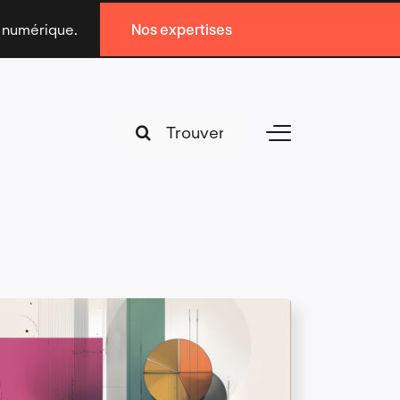
n numérique.
Nos expertises
Search
Toggle
for:
Navigation