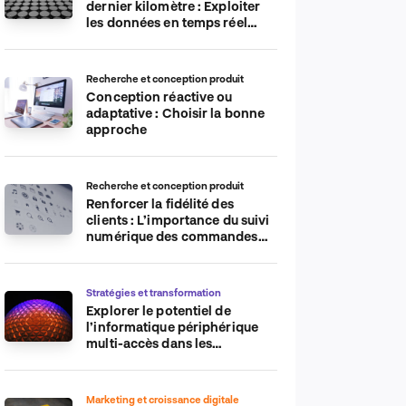
dernier kilomètre : Exploiter
les données en temps réel
pour plus d’efficacité
Recherche et conception produit
Conception réactive ou
adaptative : Choisir la bonne
approche
Recherche et conception produit
Renforcer la fidélité des
clients : L’importance du suivi
numérique des commandes
sur les plateformes de
commerce électronique
Stratégies et transformation
Explorer le potentiel de
l’informatique périphérique
multi-accès dans les
applications IdO
Marketing et croissance digitale