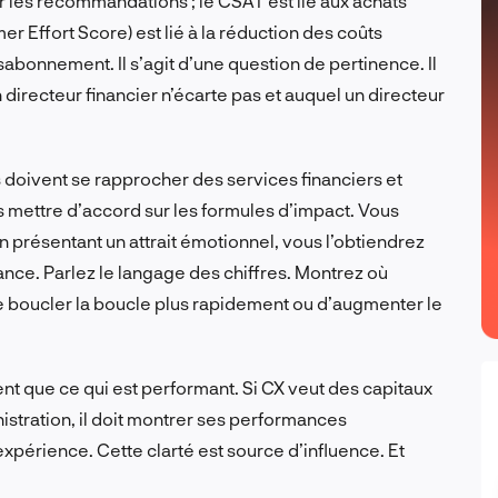
ar les recommandations ; le CSAT est lié aux achats
mer Effort Score) est lié à la réduction des coûts
sabonnement. Il s’agit d’une question de pertinence. Il
 directeur financier n’écarte pas et auquel un directeur
s doivent se rapprocher des services financiers et
s mettre d’accord sur les formules d’impact. Vous
n présentant un attrait émotionnel, vous l’obtiendrez
ssance. Parlez le langage des chiffres. Montrez où
 boucler la boucle plus rapidement ou d’augmenter le
ent que ce qui est performant. Si CX veut des capitaux
nistration, il doit montrer ses performances
’expérience. Cette clarté est source d’influence. Et