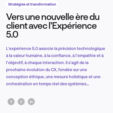
Stratégies et transformation
Vers une nouvelle ère du
Recherche et conception produit
client avec l’Expérience
5.0
Tendances sectorielles
L'expérience 5.0 associe la précision technologique
à la valeur humaine, à la confiance, à l'empathie et à
l'objectif, à chaque interaction. Il s'agit de la
EN
prochaine évolution du CX, fondée sur une
conception éthique, une mesure holistique et une
orchestration en temps réel des systèmes
numériques et humains.
FR