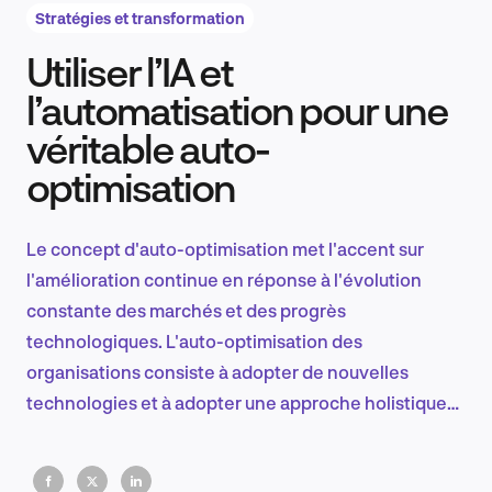
Stratégies et transformation
Utiliser l’IA et
Recherche et conception produit
l’automatisation pour une
véritable auto-
optimisation
Tendances sectorielles
Le concept d'auto-optimisation met l'accent sur
l'amélioration continue en réponse à l'évolution
EN
constante des marchés et des progrès
technologiques. L'auto-optimisation des
organisations consiste à adopter de nouvelles
technologies et à adopter une approche holistique
FR
de la résilience, en s'attaquant de manière proactive
aux inefficacités et aux vulnérabilités.