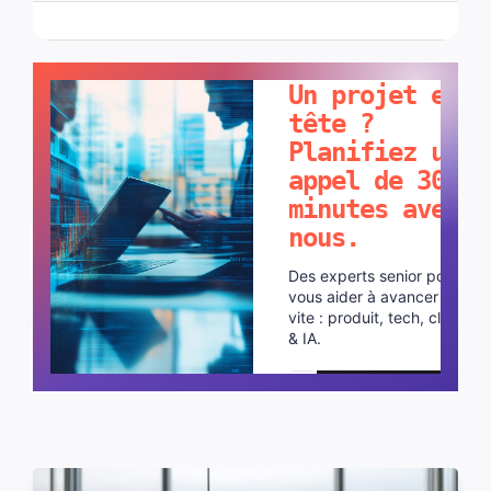
PARLONS-EN !
Un projet en
tête ?
Planifiez un
appel de 30
minutes avec
nous.
Des experts senior pour
vous aider à avancer plus
vite : produit, tech, cloud
& IA.
Planifier un appel