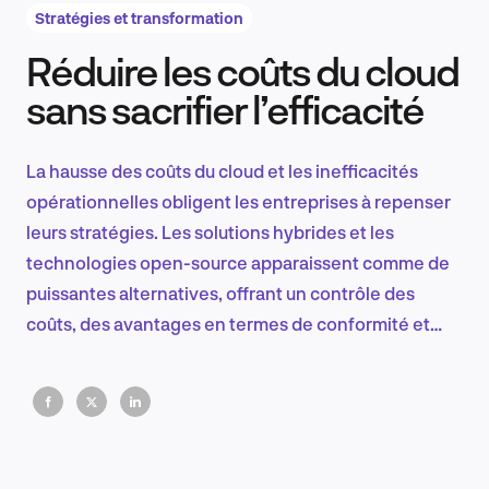
Stratégies et transformation
Réduire les coûts du cloud
Recherche et conception produit
sans sacrifier l’efficacité
La hausse des coûts du cloud et les inefficacités
Tendances sectorielles
opérationnelles obligent les entreprises à repenser
leurs stratégies. Les solutions hybrides et les
technologies open-source apparaissent comme de
puissantes alternatives, offrant un contrôle des
EN
coûts, des avantages en termes de conformité et
une stabilité à long terme.
FR