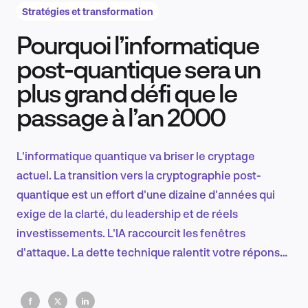
Stratégies et transformation
Pourquoi l’informatique
Recherche et conception produit
post-quantique sera un
plus grand défi que le
passage à l’an 2000
Tendances sectorielles
L'informatique quantique va briser le cryptage
actuel. La transition vers la cryptographie post-
EN
quantique est un effort d'une dizaine d'années qui
exige de la clarté, du leadership et de réels
investissements. L'IA raccourcit les fenêtres
d'attaque. La dette technique ralentit votre réponse.
FR
Si vous n'êtes pas prêt, votre infrastructure ne l'est
pas non plus.