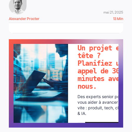
mai 21, 2025
Alexander Procter
13 Min
PARLONS-EN !
Un projet en
tête ?
Planifiez un
appel de 30
minutes avec
nous.
Des experts senior pour
vous aider à avancer plus
vite : produit, tech, cloud
& IA.
Planifier un appel