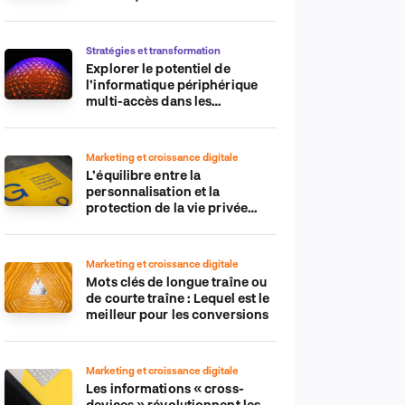
sur les plateformes de
commerce électronique
Stratégies et transformation
Explorer le potentiel de
l’informatique périphérique
multi-accès dans les
applications IdO
Marketing et croissance digitale
L’équilibre entre la
personnalisation et la
protection de la vie privée
dans le monde numérique
Marketing et croissance digitale
Mots clés de longue traîne ou
de courte traîne : Lequel est le
meilleur pour les conversions
Marketing et croissance digitale
Les informations « cross-
devices » révolutionnent les