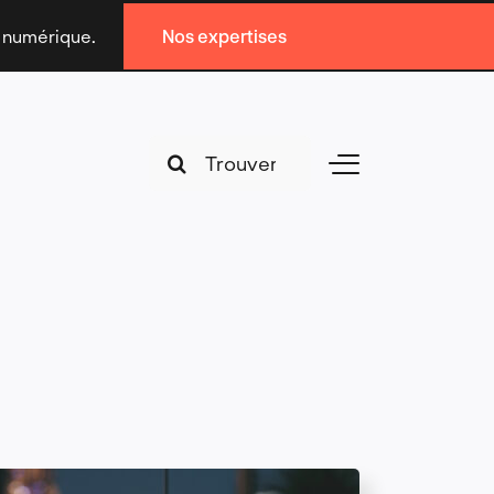
n numérique.
Nos expertises
Search
Toggle
for:
Navigation