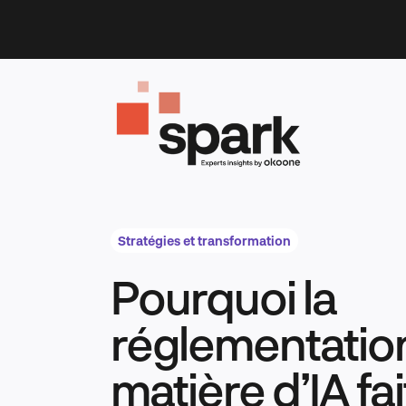
Skip
to
content
Stratégies et transformation
Pourquoi la
réglementatio
matière d’IA fa