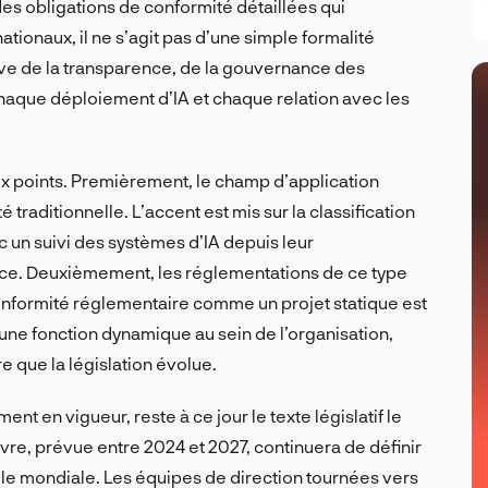
s obligations de conformité détaillées qui
ationaux, il ne s’agit pas d’une simple formalité
tive de la transparence, de la gouvernance des
haque déploiement d’IA et chaque relation avec les
ux points. Premièrement, le champ d’application
traditionnelle. L’accent est mis sur la classification
c un suivi des systèmes d’IA depuis leur
ice. Deuxièmement, les réglementations de ce type
onformité réglementaire comme un projet statique est
 une fonction dynamique au sein de l’organisation,
 que la législation évolue.
nt en vigueur, reste à ce jour le texte législatif le
vre, prévue entre 2024 et 2027, continuera de définir
lle mondiale. Les équipes de direction tournées vers