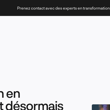
Prenez contact avec des experts en transformatio
Stratégies et transformation
Technologies et innovation
n en
it désormais
Leadership et management