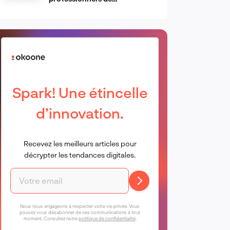
l’informatique d’Apple
Spark! Une étincelle
d’innovation.
Recevez les meilleurs articles pour
décrypter les tendances digitales.
Nous nous engageons à respecter votre vie privée. Vous
pouvez vous désabonner de ces communications à tout
moment. Consultez notre
politique de confidentialité
.