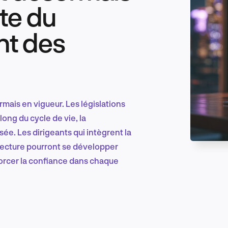
nte du
nt des
Marketing et croissance digitale
Recherche et conception produit
mais en vigueur. Les législations
long du cycle de vie, la
e. Les dirigeants qui intègrent la
Tendances sectorielles
tecture pourront se développer
forcer la confiance dans chaque
EN