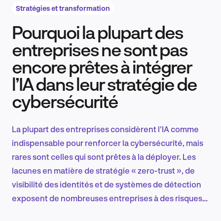
Stratégies et transformation
Pourquoi la plupart des
Recherche et conception produit
entreprises ne sont pas
encore prêtes à intégrer
l’IA dans leur stratégie de
Tendances sectorielles
cybersécurité
La plupart des entreprises considèrent l'IA comme
EN
indispensable pour renforcer la cybersécurité, mais
rares sont celles qui sont prêtes à la déployer. Les
lacunes en matière de stratégie « zero-trust », de
visibilité des identités et de systèmes de détection
FR
exposent de nombreuses entreprises à des risques,
tandis que c'est la capacité à mettre en œuvre l'IA, et