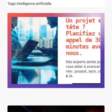
Tags:
Intelligence artificielle
PARLONS-EN !
Un projet en
tête ?
Planifiez un
appel de 30
minutes avec
nous.
Des experts senior pour
vous aider à avancer plus
vite : produit, tech, cloud
& IA.
Planifier un appel