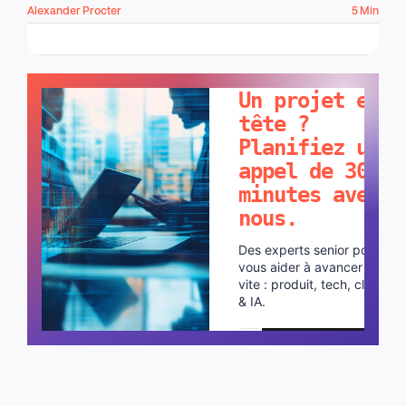
Alexander Procter
5 Min
PARLONS-EN !
Un projet en
tête ?
Planifiez un
appel de 30
minutes avec
nous.
Des experts senior pour
vous aider à avancer plus
vite : produit, tech, cloud
& IA.
Planifier un appel