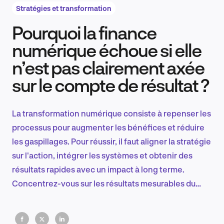
Stratégies et transformation
Pourquoi la finance
Recherche et conception produit
numérique échoue si elle
n’est pas clairement axée
sur le compte de résultat ?
Tendances sectorielles
La transformation numérique consiste à repenser les
processus pour augmenter les bénéfices et réduire
EN
les gaspillages. Pour réussir, il faut aligner la stratégie
sur l'action, intégrer les systèmes et obtenir des
résultats rapides avec un impact à long terme.
Concentrez-vous sur les résultats mesurables du
FR
P&L, et pas seulement sur l'automatisation, et
observez la véritable transformation qui s'opère.