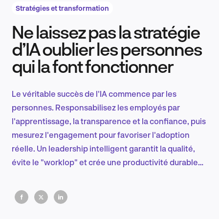
Stratégies et transformation
Ne laissez pas la stratégie
Recherche et conception produit
d’IA oublier les personnes
qui la font fonctionner
Tendances sectorielles
Le véritable succès de l'IA commence par les
personnes. Responsabilisez les employés par
l'apprentissage, la transparence et la confiance, puis
EN
mesurez l'engagement pour favoriser l'adoption
réelle. Un leadership intelligent garantit la qualité,
évite le "worklop" et crée une productivité durable
dans l'ensemble de l'organisation.
FR