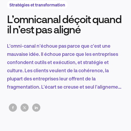
Stratégies et transformation
L’omnicanal déçoit quand
Recherche et conception produit
il n’est pas aligné
L'omni-canal n'échoue pas parce que c'est une
Tendances sectorielles
mauvaise idée. Il échoue parce que les entreprises
confondent outils et exécution, et stratégie et
culture. Les clients veulent de la cohérence, la
plupart des entreprises leur offrent de la
EN
fragmentation. L'écart se creuse et seul l'alignement
permettra de le combler.
FR