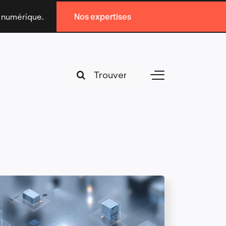
n numérique.
Nos expertises
Search
Toggle
for:
Navigation