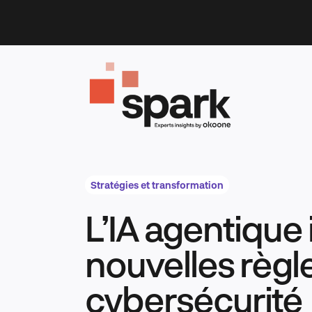
Skip
to
content
Stratégies et transformation
L’IA agentique
nouvelles règl
cybersécurité