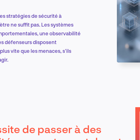
es stratégies de sécurité à
Marketing et croissance digitale
tre ne suffit pas. Les systèmes
portementales, une observabilité
Les défenseurs disposent
plus vite que les menaces, s'ils
Recherche et conception produit
gir.
Tendances sectorielles
EN
site de passer à des