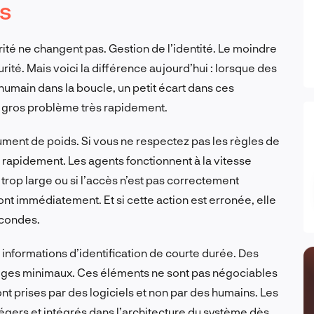
s
ité ne changent pas. Gestion de l’identité. Le moindre
urité. Mais voici la différence aujourd’hui : lorsque des
umain dans la boucle, un petit écart dans ces
n gros problème très rapidement.
ument de poids. Si vous ne respectez pas les règles de
 rapidement. Les agents fonctionnent à la vitesse
st trop large ou si l’accès n’est pas correctement
iront immédiatement. Et si cette action est erronée, elle
condes.
Des informations d’identification de courte durée. Des
ilèges minimaux. Ces éléments ne sont pas négociables
t prises par des logiciels et non par des humains. Les
légers et intégrés dans l’architecture du système dès