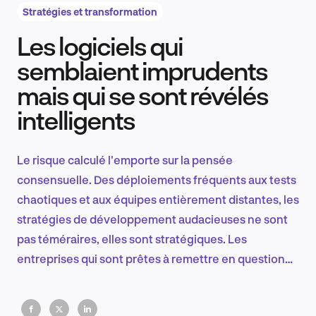
Stratégies et transformation
Les logiciels qui
Recherche et conception produit
semblaient imprudents
mais qui se sont révélés
intelligents
Tendances sectorielles
Le risque calculé l'emporte sur la pensée
consensuelle. Des déploiements fréquents aux tests
EN
chaotiques et aux équipes entièrement distantes, les
stratégies de développement audacieuses ne sont
pas téméraires, elles sont stratégiques. Les
entreprises qui sont prêtes à remettre en question
FR
les règles habituelles sont celles qui réécrivent les
règles et qui sont à la pointe de l'innovation.