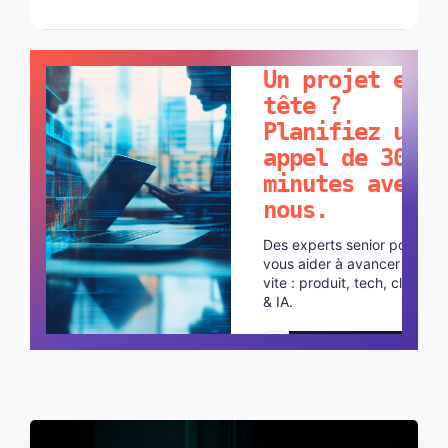
PARLONS-EN !
Un projet en
tête ?
Planifiez un
appel de 30
minutes avec
nous.
Des experts senior pour
vous aider à avancer plus
vite : produit, tech, cloud
& IA.
Planifier un appel