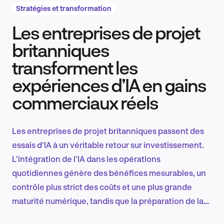
Stratégies et transformation
Les entreprises de projet
Recherche et conception produit
britanniques
transforment les
expériences d’IA en gains
Tendances sectorielles
commerciaux réels
Les entreprises de projet britanniques passent des
EN
essais d'IA à un véritable retour sur investissement.
L'intégration de l'IA dans les opérations
quotidiennes génère des bénéfices mesurables, un
contrôle plus strict des coûts et une plus grande
FR
maturité numérique, tandis que la préparation de la
main-d'œuvre et le développement des