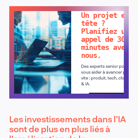
PARLONS-EN !
Un projet en
tête ?
Planifiez un
appel de 30
minutes avec
nous.
Des experts senior pour
vous aider à avancer plus
vite : produit, tech, cloud
& IA.
Planifier un appel
Les investissements dans l’IA
sont de plus en plus liés à