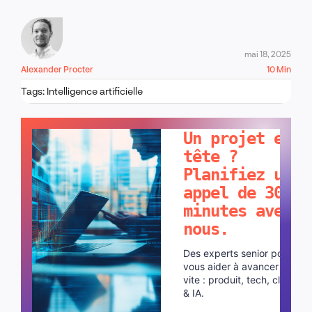
mai 18, 2025
Alexander Procter
10 Min
Tags:
Intelligence artificielle
PARLONS-EN !
Un projet en
tête ?
Planifiez un
appel de 30
minutes avec
nous.
Des experts senior pour
vous aider à avancer plus
vite : produit, tech, cloud
& IA.