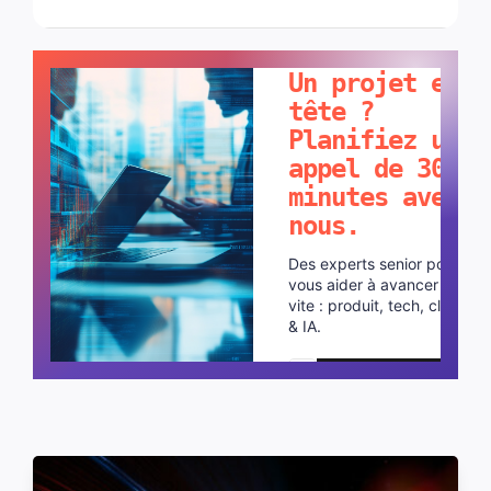
PARLONS-EN !
Un projet en
tête ?
Planifiez un
appel de 30
minutes avec
nous.
Des experts senior pour
vous aider à avancer plus
vite : produit, tech, cloud
& IA.
Planifier un appel