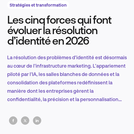
Stratégies et transformation
Les cinq forces qui font
Recherche et conception produit
évoluer la résolution
d’identité en 2026
Tendances sectorielles
La résolution des problèmes d'identité est désormais
au cœur de l'infrastructure marketing. L'appariement
piloté par l'IA, les salles blanches de données et la
EN
consolidation des plateformes redéfinissent la
manière dont les entreprises gèrent la
confidentialité, la précision et la personnalisation
dans les écosystèmes numériques mondiaux.
FR