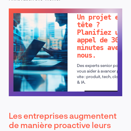
PARLONS-EN !
Un projet en
tête ?
Planifiez un
appel de 30
minutes avec
nous.
Des experts senior pour
vous aider à avancer plus
vite : produit, tech, cloud
& IA.
Planifier un appel
Les entreprises augmentent
de manière proactive leurs