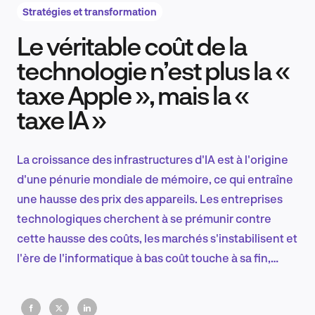
Stratégies et transformation
Le véritable coût de la
Recherche et conception produit
technologie n’est plus la «
taxe Apple », mais la «
taxe IA »
Tendances sectorielles
La croissance des infrastructures d'IA est à l'origine
d'une pénurie mondiale de mémoire, ce qui entraîne
EN
une hausse des prix des appareils. Les entreprises
technologiques cherchent à se prémunir contre
cette hausse des coûts, les marchés s'instabilisent et
l'ère de l'informatique à bas coût touche à sa fin,
FR
tandis que les bénéfices se concentrent entre les
mains des géants de l'IA et des données.