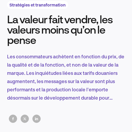
Stratégies et transformation
La valeur fait vendre, les
Recherche et conception produit
valeurs moins qu’on le
pense
Tendances sectorielles
Les consommateurs achètent en fonction du prix, de
la qualité et de la fonction, et non de la valeur de la
marque. Les inquiétudes liées aux tarifs douaniers
EN
augmentent, les messages sur la valeur sont plus
performants et la production locale l'emporte
désormais sur le développement durable pour
stimuler les ventes. Les marques qui parlent encore
FR
d'idéologie perdent du terrain au profit des marques
utilitaires.