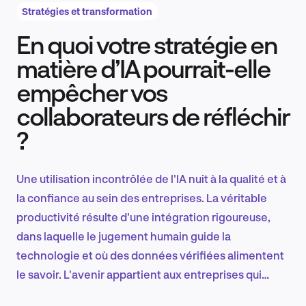
Stratégies et transformation
En quoi votre stratégie en
Recherche et conception produit
matière d’IA pourrait-elle
empêcher vos
collaborateurs de réfléchir
Tendances sectorielles
?
Une utilisation incontrôlée de l'IA nuit à la qualité et à
EN
la confiance au sein des entreprises. La véritable
productivité résulte d'une intégration rigoureuse,
dans laquelle le jugement humain guide la
technologie et où des données vérifiées alimentent
FR
le savoir. L'avenir appartient aux entreprises qui
sauront trouver cet équilibre.