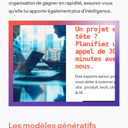
organisation de gagner en rapidité, assurez-vous
qu’elle lui apporte également plus d’intelligence.
PARLONS-EN !
Un projet en
tête ?
Planifiez un
appel de 30
minutes avec
nous.
Des experts senior pour
vous aider à avancer plus
vite : produit, tech, cloud
& IA.
Planifier un appel
Les modèles génératifs