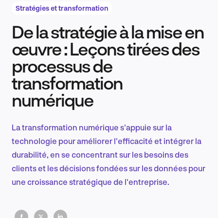
Stratégies et transformation
De la stratégie à la mise en
Recherche et conception produit
œuvre : Leçons tirées des
processus de
transformation
Tendances sectorielles
numérique
La transformation numérique s'appuie sur la
EN
technologie pour améliorer l'efficacité et intégrer la
durabilité, en se concentrant sur les besoins des
clients et les décisions fondées sur les données pour
une croissance stratégique de l'entreprise.
FR