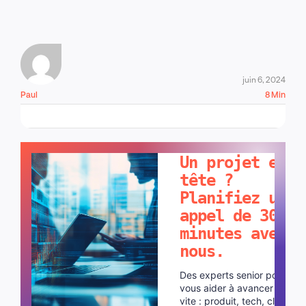
juin 6, 2024
Paul
8 Min
PARLONS-EN !
Un projet en
tête ?
Planifiez un
appel de 30
minutes avec
nous.
Des experts senior pour
vous aider à avancer plus
vite : produit, tech, cloud