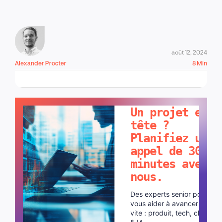
août 12, 2024
Alexander Procter
8 Min
PARLONS-EN !
Un projet en
tête ?
Planifiez un
appel de 30
minutes avec
nous.
Des experts senior pour
vous aider à avancer plus
vite : produit, tech, cloud