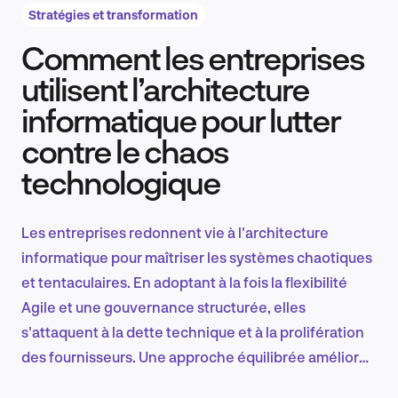
Stratégies et transformation
Comment les entreprises
Recherche et conception produit
utilisent l’architecture
informatique pour lutter
contre le chaos
Tendances sectorielles
technologique
Les entreprises redonnent vie à l'architecture
EN
informatique pour maîtriser les systèmes chaotiques
et tentaculaires. En adoptant à la fois la flexibilité
Agile et une gouvernance structurée, elles
s'attaquent à la dette technique et à la prolifération
FR
des fournisseurs. Une approche équilibrée améliore
l'innovation tout en protégeant contre les