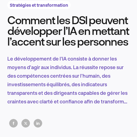
Stratégies et transformation
Comment les DSI peuvent
Recherche et conception produit
développer l’IA en mettant
l’accent sur les personnes
Tendances sectorielles
Le développement de l'IA consiste à donner les
moyens d'agir aux individus. La réussite repose sur
des compétences centrées sur l'humain, des
EN
investissements équilibrés, des indicateurs
transparents et des dirigeants capables de gérer les
craintes avec clarté et confiance afin de transformer
l'adoption de l'IA en performances durables.
FR