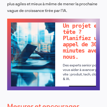
plus agiles et mieux à même de mener la prochaine
vague de croissance tirée par l’IA.
PARLONS-EN !
Un projet en
tête ?
Planifiez un
appel de 30
minutes avec
nous.
Des experts senior pour
vous aider à avancer plus
vite : produit, tech, cloud
& IA.
Planifier un appel
Mesurer et encourager