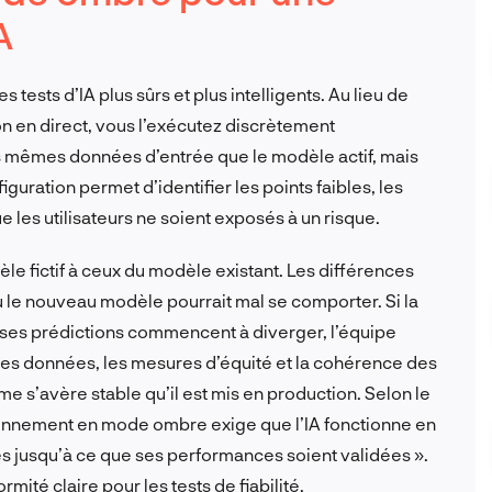
A
ests d’IA plus sûrs et plus intelligents. Au lieu de
n en direct, vous l’exécutez discrètement
les mêmes données d’entrée que le modèle actif, mais
iguration permet d’identifier les points faibles, les
e les utilisateurs ne soient exposés à un risque.
e fictif à ceux du modèle existant. Les différences
ù le nouveau modèle pourrait mal se comporter. Si la
ses prédictions commencent à diverger, l’équipe
des données, les mesures d’équité et la cohérence des
e s’avère stable qu’il est mis en production. Selon le
ionnement en mode ombre exige que l’IA fonctionne en
les jusqu’à ce que ses performances soient validées ».
ité claire pour les tests de fiabilité.