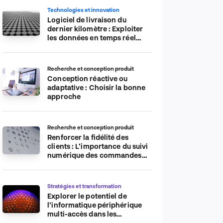
Technologies et innovation
Logiciel de livraison du
dernier kilomètre : Exploiter
les données en temps réel
pour plus d’efficacité
Recherche et conception produit
Conception réactive ou
adaptative : Choisir la bonne
approche
Recherche et conception produit
Renforcer la fidélité des
clients : L’importance du suivi
numérique des commandes
sur les plateformes de
commerce électronique
Stratégies et transformation
Explorer le potentiel de
l’informatique périphérique
multi-accès dans les
applications IdO