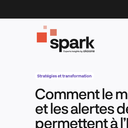
Skip
to
content
Stratégies et transformation
Comment le 
et les alertes 
permettent à l’