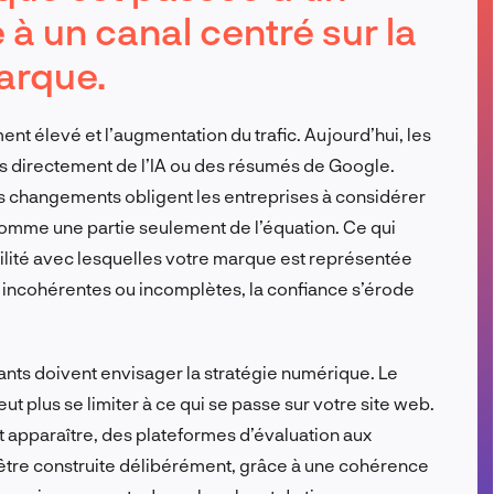
à un canal centré sur la
FR
arque.
ment élevé et l’augmentation du trafic. Aujourd’hui, les
es directement de l’IA ou des résumés de Google.
es changements obligent les entreprises à considérer
 comme une partie seulement de l’équation. Ce qui
ibilité avec lesquelles votre marque est représentée
nt incohérentes ou incomplètes, la confiance s’érode
eants doivent envisager la stratégie numérique. Le
t plus se limiter à ce qui se passe sur votre site web.
ut apparaître, des plateformes d’évaluation aux
 être construite délibérément, grâce à une cohérence