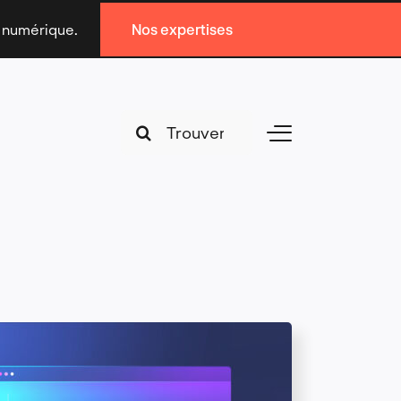
n numérique.
Nos expertises
Search
Toggle
for:
Navigation