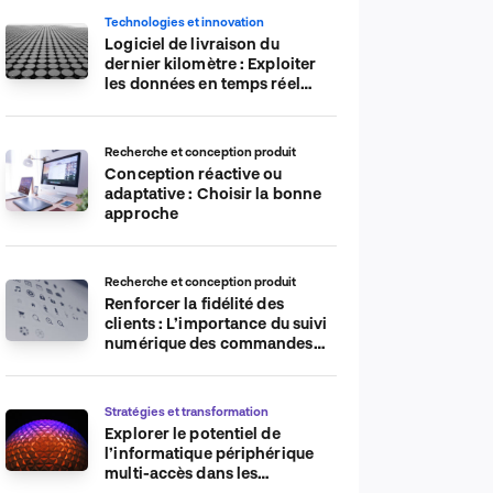
Technologies et innovation
Logiciel de livraison du
dernier kilomètre : Exploiter
les données en temps réel
pour plus d’efficacité
Recherche et conception produit
Conception réactive ou
adaptative : Choisir la bonne
approche
Recherche et conception produit
Renforcer la fidélité des
clients : L’importance du suivi
numérique des commandes
sur les plateformes de
commerce électronique
Stratégies et transformation
Explorer le potentiel de
l’informatique périphérique
multi-accès dans les
applications IdO