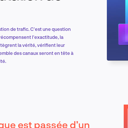
Marketing et croissance digitale
ion de trafic. C'est une question
 récompensent l'exactitude, la
tègrent la vérité, vérifient leur
Recherche et conception produit
semble des canaux seront en tête à
ité.
Tendances sectorielles
EN
que est passée d’un