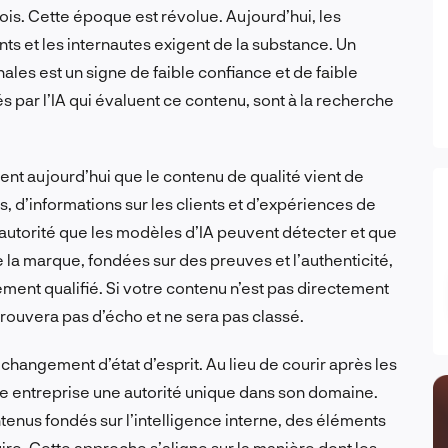
ois. Cette époque est révolue. Aujourd’hui, les
nts et les internautes exigent de la substance. Un
les est un signe de faible confiance et de faible
tés par l’IA qui évaluent ce contenu, sont à la recherche
t aujourd’hui que le contenu de qualité vient de
es, d’informations sur les clients et d’expériences de
autorité que les modèles d’IA peuvent détecter et que
de la marque, fondées sur des preuves et l’authenticité,
ement qualifié. Si votre contenu n’est pas directement
e trouvera pas d’écho et ne sera pas classé.
changement d’état d’esprit. Au lieu de courir après les
tre entreprise une autorité unique dans son domaine.
enus fondés sur l’intelligence interne, des éléments
re. Cette approche s’aligne sur la manière dont les