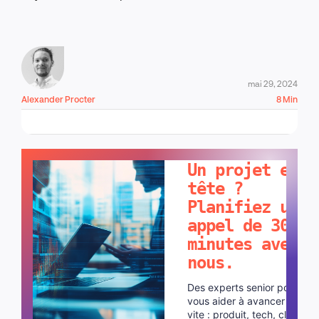
mai 29, 2024
Alexander Procter
8 Min
PARLONS-EN !
Un projet en
tête ?
Planifiez un
appel de 30
minutes avec
nous.
Des experts senior pour
vous aider à avancer plus
vite : produit, tech, cloud