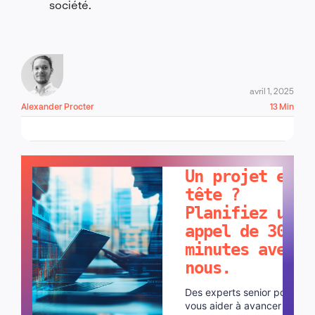
société.
avril 1, 2025
Alexander Procter
13 Min
PARLONS-EN !
Un projet en
tête ?
Planifiez un
appel de 30
minutes avec
nous.
Des experts senior pour
vous aider à avancer plus