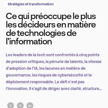
Stratégies et transformation
Ce qui préoccupe le plus
Recherche et conception produit
les décideurs en matière
de technologies de
l’information
Tendances sectorielles
Les leaders de la tech sont confrontés à cinq points
de pression critiques, la pénurie de talents, la vitesse
EN
d'adoption de l'IA, les lacunes en matière de
gouvernance, les risques de cybersécurité et le
déploiement responsable. Le défi n'est pas
l'innovation. Il s'agit de diriger avec clarté, structure
FR
et responsabilité au rythme que la technologie exige
aujourd'hui.