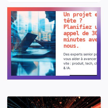
PARLONS-EN !
Un projet en
tête ?
Planifiez un
appel de 30
minutes avec
nous.
Des experts senior pour
vous aider à avancer plus
vite : produit, tech, cloud
& IA.
Planifier un appel