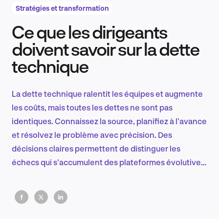
Stratégies et transformation
Ce que les dirigeants
Recherche et conception produit
doivent savoir sur la dette
technique
Tendances sectorielles
La dette technique ralentit les équipes et augmente
les coûts, mais toutes les dettes ne sont pas
identiques. Connaissez la source, planifiez à l'avance
EN
et résolvez le problème avec précision. Des
décisions claires permettent de distinguer les
échecs qui s'accumulent des plateformes évolutives.
Les étiquettes ne réparent pas les systèmes, c'est
FR
l'action ciblée qui le fait.