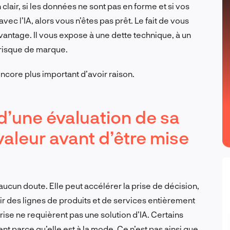
 clair, si les données
ne sont pas
en forme et si vos
avec l’IA, alors vous
n’êtes pas
prêt. Le fait de vous
ntage. Il vous expose à une dette technique, à un
n risque de marque.
 encore plus important d’avoir raison.
t d’une évaluation de sa
valeur avant d’être mise
 aucun doute. Elle peut accélérer la prise de décision,
ir des lignes de produits et de services entièrement
prise
ne
requièrent
pas
une solution d’IA. Certains
ent parce qu’elle est à la mode. Ce
n’est pas
ainsi que