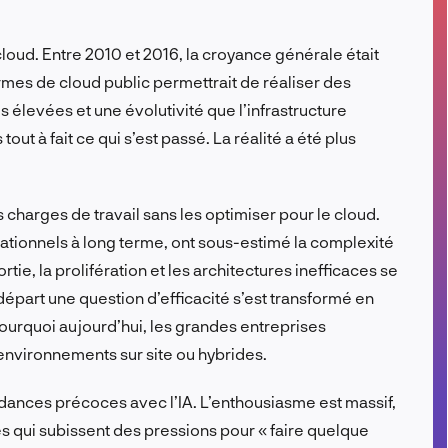
FR
cloud. Entre 2010 et 2016, la croyance générale était
ormes de cloud public permettrait de réaliser des
levées et une évolutivité que l’infrastructure
tout à fait ce qui s’est passé. La réalité a été plus
harges de travail sans les optimiser pour le cloud.
rationnels à long terme, ont sous-estimé la complexité
rtie, la prolifération et les architectures inefficaces se
épart une question d’efficacité s’est transformé en
ourquoi aujourd’hui, les grandes entreprises
environnements sur site ou hybrides.
ances précoces avec l’IA. L’enthousiasme est massif,
es qui subissent des pressions pour « faire quelque