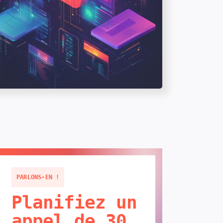
PARLONS-EN !
Planifiez un
appel de 30