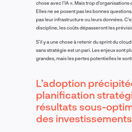
chose avec l’IA ». Mais trop d’organisations d
Elles ne se posent
pas
les bonnes questions
pas
leur infrastructure ou leurs données. C’e
discipline, les coûts dépasseront les prévisi
S’il y a une chose à retenir du sprint du cloud
sans stratégie est un pari. Les enjeux sont p
grandes, mais les pertes potentielles le sont 
L’adoption précipit
planification straté
résultats sous-optim
des investissements