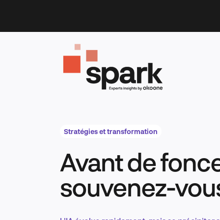
Skip
to
content
Stratégies et transformation
Avant de foncer
souvenez-vou