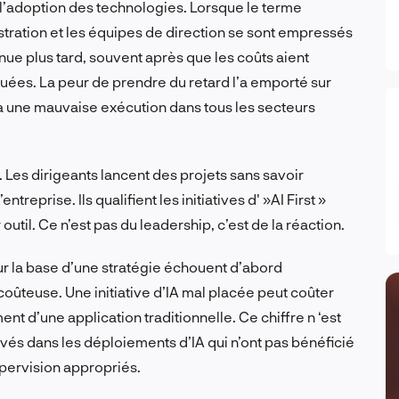
 l’adoption des technologies. Lorsque le terme
istration et les équipes de direction se sont empressés
nue plus tard, souvent après que les coûts aient
quées. La peur de prendre du retard l’a emporté sur
t à une mauvaise exécution dans tous les secteurs
es dirigeants lancent des projets sans savoir
entreprise. Ils qualifient les initiatives d' »AI First »
r outil. Ce
n’est pas
du leadership, c’est de la réaction.
ur la base d’une stratégie échouent d’abord
oûteuse. Une initiative d’IA mal placée peut coûter
ent d’une application traditionnelle. Ce chiffre n
‘est
ervés dans les déploiements d’IA qui n’ont pas bénéficié
upervision appropriés.