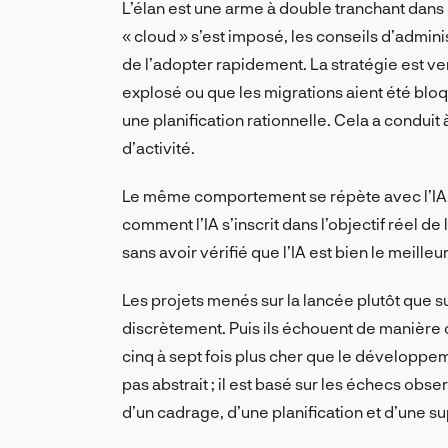
L’élan est une arme à double tranchant dans
« cloud » s’est imposé, les conseils d’admin
de l’adopter rapidement. La stratégie est ve
explosé ou que les migrations aient été blo
une planification rationnelle. Cela a condui
d’activité.
Le même comportement se répète avec l’IA. L
comment l’IA s’inscrit dans l’objectif réel de l’
sans avoir vérifié que l’IA est bien le meilleu
Les projets menés sur la lancée plutôt que s
discrètement. Puis ils échouent de manière c
cinq à sept fois plus cher que le développem
pas
abstrait ; il est basé sur les échecs obs
d’un cadrage, d’une planification et d’une s