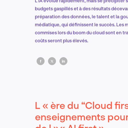
L'IA évolue rapidement, mais se précipiter 
budgets gaspillés et à des résultats décevant
préparation des données, le talent et la go
médiatique, qui définissent le succès. Les
commises lors du boom du cloud sont en trai
coûts seront plus élevés.
L « ère du “Cloud fir
enseignements pour
de l »« AI first ».