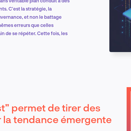
sans véritable plan conduit à des
s. C'est la stratégie, la
uvernance, et non le battage
Marketing et croissance digitale
 mêmes erreurs que celles
n de se répéter. Cette fois, les
Recherche et conception produit
Tendances sectorielles
st” permet de tirer des
EN
 la tendance émergente