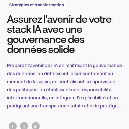
Stratégies et transformation
Assurez l’avenir de votre
Recherche et conception produit
stack IA avec une
gouvernance des
données solide
Tendances sectorielles
Préparez l'avenir de l'IA en maîtrisant la gouvernance
des données, en définissant le consentement au
EN
moment de la saisie, en centralisant la supervision
des politiques, en établissant une responsabilité
interfonctionnelle, en intégrant l'explicabilité et en
pratiquant une transparence totale afin de protéger
FR
la confiance et d'évoluer de manière responsable.