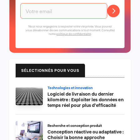
Nous nous engageons à respecter votre vie privée. Vous pouvez
vous désabonner de ces communications à tout moment. Consultez
notre
politique de confidentialité
.
SÉLECTIONNÉS POUR VOUS
Technologies et innovation
Logiciel de livraison du dernier
kilomètre : Exploiter les données en
temps réel pour plus d’efficacité
Recherche et conception produit
Conception réactive ou adaptative :
Choisir la bonne approche