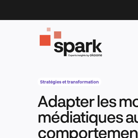
Skip
to
content
Stratégies et transformation
Adapter les m
médiatiques a
comportemen