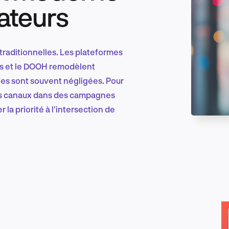
teurs
Marketing et croissance digitale
traditionnelles. Les plateformes
ts et le DOOH remodèlent
es sont souvent négligées. Pour
Recherche et conception produit
ces canaux dans des campagnes
la priorité à l'intersection de
Tendances sectorielles
EN