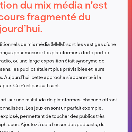
tion du mix média n’est
FR
cours fragmenté du
ourd’hui.
aditionnels de mix média (MMM) sont les vestiges d’une
onçus pour mesurer les plateformes à forte portée
la radio, où une large exposition était synonyme de
ens, les publics étaient plus prévisibles et leurs
. Aujourd’hui, cette approche s’apparente à la
pier. Ce n’est pas suffisant.
ti sur une multitude de plateformes, chacune offrant
nnalisées. Les jeux en sont un parfait exemple.
 explosé, permettant de toucher des publics très
iques. Ajoutez à cela l’essor des podcasts, du