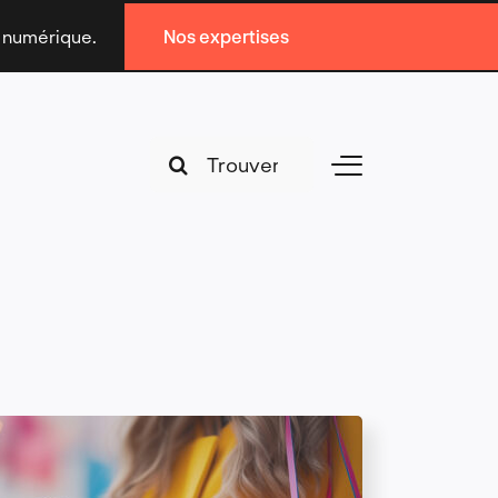
n numérique.
Nos expertises
Search
Toggle
for:
Navigation