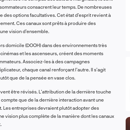
onsommateurs consacrent leur temps. De nombreuses
es options facultatives. Cet état d’esprit revient à
ncement. Ces canaux sont prêts à produire des
s une vision d’ensemble.
rs domicile (DOOH) dans des environnements très
s cinémas et les ascenseurs, créent des moments
sommateurs. Associez-les à des campagnes
licateur, chaque canal renforçant l’autre. Il s’agit
plutôt que de la pensée en vase clos.
vent être révisés. L’attribution de la dernière touche
nt compte que de la dernière interaction avant une
t. Les entreprises devraient plutôt adopter des
une vision plus complète de la manière dont les canaux
.