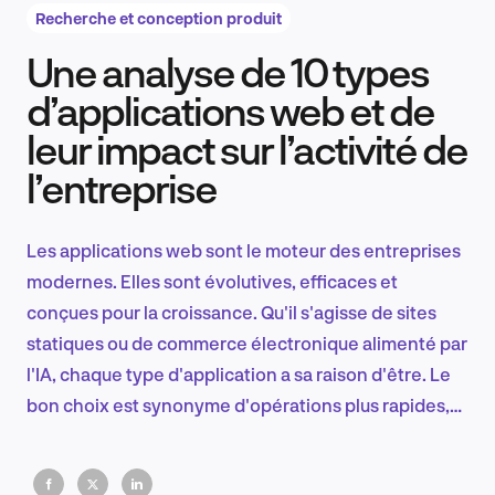
Recherche et conception produit
Une analyse de 10 types
Recherche et conception produit
d’applications web et de
leur impact sur l’activité de
l’entreprise
Tendances sectorielles
Les applications web sont le moteur des entreprises
modernes. Elles sont évolutives, efficaces et
EN
conçues pour la croissance. Qu'il s'agisse de sites
statiques ou de commerce électronique alimenté par
l'IA, chaque type d'application a sa raison d'être. Le
bon choix est synonyme d'opérations plus rapides,
FR
d'un meilleur engagement et d'un avantage
concurrentiel. Si vous ignorez l'évolution numérique,