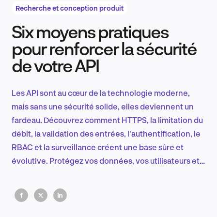
Recherche et conception produit
Six moyens pratiques
Recherche et conception produit
pour renforcer la sécurité
de votre API
Tendances sectorielles
Les API sont au cœur de la technologie moderne,
mais sans une sécurité solide, elles deviennent un
fardeau. Découvrez comment HTTPS, la limitation du
EN
débit, la validation des entrées, l'authentification, le
RBAC et la surveillance créent une base sûre et
évolutive. Protégez vos données, vos utilisateurs et
votre réputation grâce à des stratégies pratiques et
FR
éprouvées.