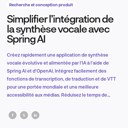
Recherche et conception produit
Simplifier l’intégration de
Recherche et conception produit
la synthèse vocale avec
Spring AI
Tendances sectorielles
Créez rapidement une application de synthèse
vocale évolutive et alimentée par l'IA à l'aide de
Spring AI et d'OpenAI. Intégrez facilement des
EN
fonctions de transcription, de traduction et de VTT
pour une portée mondiale et une meilleure
accessibilité aux médias. Réduisez le temps de
développement, améliorez la productivité et assurez
FR
la pérennité de votre application grâce à ces outils
puissants.