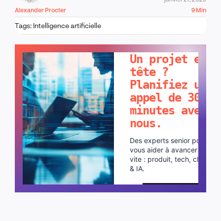
Alexander Procter
9 Min
Tags:
Intelligence artificielle
PARLONS-EN !
Un projet en
tête ?
Planifiez un
appel de 30
minutes avec
nous.
Des experts senior pour
vous aider à avancer plus
vite : produit, tech, cloud
& IA.
Planifier un appel