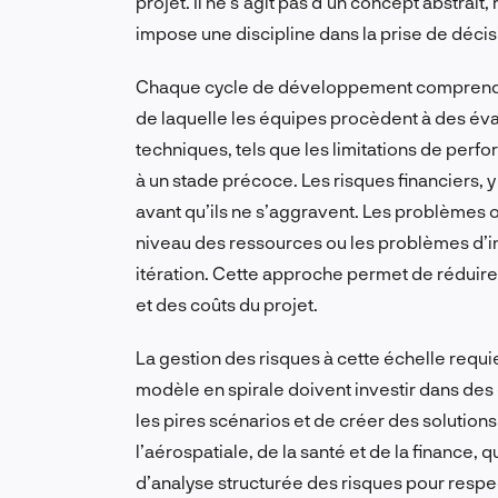
projet. Il ne s’agit pas d’un concept abstrait
impose une discipline dans la prise de décis
Chaque cycle de développement comprend un
de laquelle les équipes procèdent à des éval
techniques, tels que les limitations de perf
à un stade précoce. Les risques financiers, 
avant qu’ils ne s’aggravent. Les problèmes o
niveau des ressources ou les problèmes d’i
itération. Cette approche permet de réduire l
et des coûts du projet.
La gestion des risques à cette échelle requier
modèle en spirale doivent investir dans des
les pires scénarios et de créer des solutions
l’aérospatiale, de la santé et de la finance, q
d’analyse structurée des risques pour respe