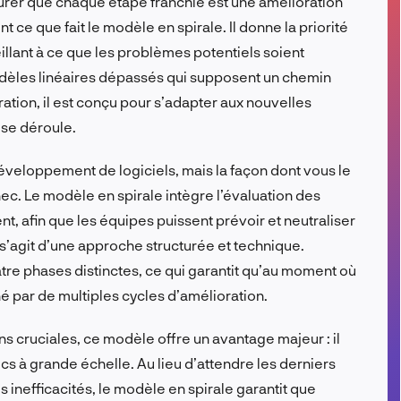
urer que chaque étape franchie est une amélioration
FR
 ce que fait le modèle en spirale. Il donne la priorité
llant à ce que les problèmes potentiels soient
dèles linéaires dépassés qui supposent un chemin
ération, il est conçu pour s’adapter aux nouvelles
 se déroule.
 développement de logiciels, mais la façon dont vous le
ec. Le modèle en spirale intègre l’évaluation des
 afin que les équipes puissent prévoir et neutraliser
 s’agit d’une approche structurée et technique.
atre phases distinctes, ce qui garantit qu’au moment où
finé par de multiples cycles d’amélioration.
ns cruciales, ce modèle offre un avantage majeur : il
cs à grande échelle. Au lieu d’attendre les derniers
inefficacités, le modèle en spirale garantit que