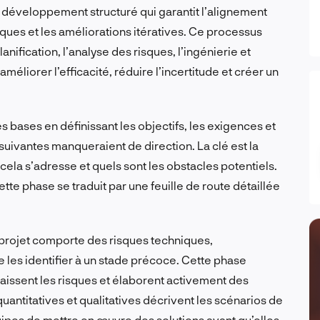
 développement structuré qui garantit l’alignement
isques et les améliorations itératives. Ce processus
anification, l’analyse des risques, l’ingénierie et
éliorer l’efficacité, réduire l’incertitude et créer un
es bases en définissant les objectifs, les exigences et
 suivantes manqueraient de direction. La clé est la
ui cela s’adresse et quels sont les obstacles potentiels.
ette phase se traduit par une feuille de route détaillée
 projet comporte des risques techniques,
de les identifier à un stade précoce. Cette phase
issent les risques et élaborent activement des
quantitatives et qualitatives décrivent les scénarios de
ipes de mettre en œuvre des solutions avant qu’elles