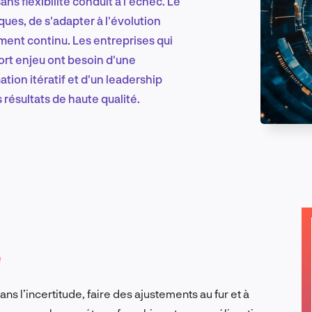
s flexibilité conduit à l'échec. Le
ques, de s'adapter à l'évolution
ment continu. Les entreprises qui
Marketing et croissance digitale
ort enjeu ont besoin d'une
ation itératif et d'un leadership
s résultats de haute qualité.
Recherche et conception produit
Tendances sectorielles
e
EN
ns l’incertitude, faire des ajustements au fur et à