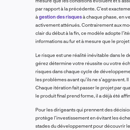
mesure que les conditions évoluent et s’ass
par rapport à la précédente. C’est exactement
à
gestion des risques
à chaque phase, en vei
activement atténués. Contrairement aux mo
clair du début à la fin, ce modèle adopte l’it
informations au fur et à mesure que le projet
Le risque est une réalité inévitable dans le
gérez détermine votre réussite ou votre éch
risques dans chaque cycle de développement,
les problèmes avant qu’ils ne s’aggravent. Il
Chaque itération fait passer le projet par qu
le produit final prend forme, il a déjà été af
Pour les dirigeants qui prennent des décisio
protège l’investissement en évitant les éche
stades du développement pour découvrir les 