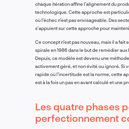
chaque itération affine l’alignement du produ
technologique. Cette approche est particuli
où l’échec n’est pas envisageable. Des secte
s’appuient sur cette approche pour maintenir l
Ce concept n’est pas nouveau, mais il a fait
spirale en 1986 dans le but de remédier au
Depuis, ce modèle est devenu une méthode de
activement géré, et non évité ou ignoré. Si 
rapide où l’incertitude est la norme, cett
est à la fois un pas en avant calculé et une p
Les quatre phases p
perfectionnement c