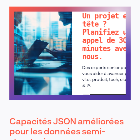
PARLONS-EN !
Un projet en
tête ?
Planifiez un
appel de 30
minutes avec
nous.
Des experts senior pour
vous aider à avancer plus
vite : produit, tech, cloud
& IA.
Planifier un appel
Capacités JSON améliorées
pour les données semi-