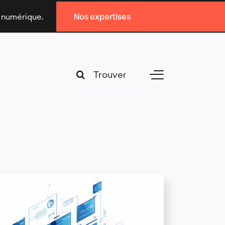
n numérique.
Nos expertises
Search
Toggle
for:
Navigation