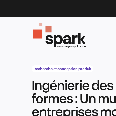
Skip
to
content
Recherche et conception produit
Ingénierie des 
formes : Un mu
entreprises m