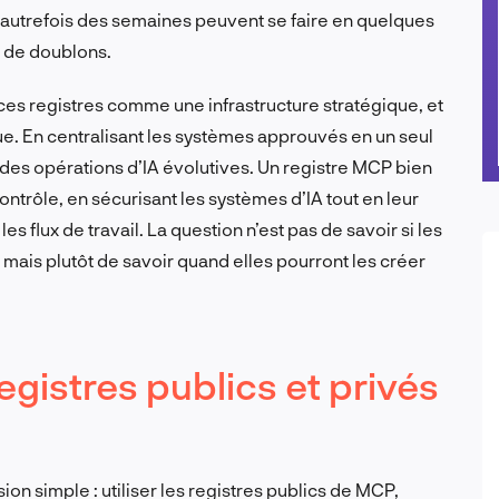
t autrefois des semaines peuvent se faire en quelques
 de doublons.
ces registres comme une infrastructure stratégique, et
 En centralisant les systèmes approuvés en un seul
 des opérations d’IA évolutives. Un registre MCP bien
 contrôle, en sécurisant les systèmes d’IA tout en leur
s flux de travail. La question n’est pas de savoir si les
mais plutôt de savoir quand elles pourront les créer
egistres publics et privés
on simple : utiliser les registres publics de MCP,