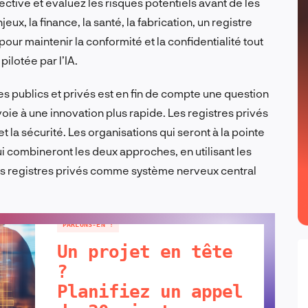
lective et évaluez les risques potentiels avant de les
ux, la finance, la santé, la fabrication, un registre
ur maintenir la conformité et la confidentialité tout
ilotée par l’IA.
tres publics et privés est en fin de compte une question
 voie à une innovation plus rapide. Les registres privés
et la sécurité. Les organisations qui seront à la pointe
 qui combineront les deux approches, en utilisant les
es registres privés comme système nerveux central
PARLONS-EN !
Un projet en tête
?
Planifiez un appel