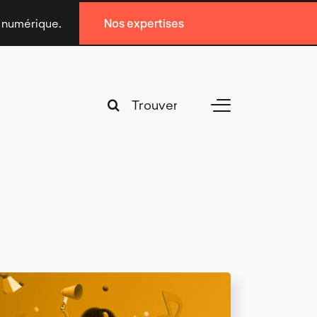
n numérique.
Nos expertises
Search
Toggle
for:
Navigation