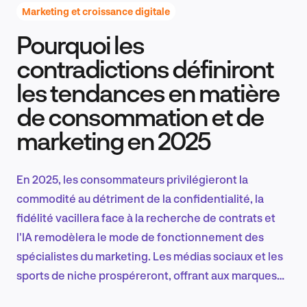
Marketing et croissance digitale
Pourquoi les
Recherche et conception produit
contradictions définiront
les tendances en matière
de consommation et de
Tendances sectorielles
marketing en 2025
En 2025, les consommateurs privilégieront la
EN
commodité au détriment de la confidentialité, la
fidélité vacillera face à la recherche de contrats et
l'IA remodèlera le mode de fonctionnement des
spécialistes du marketing. Les médias sociaux et les
FR
sports de niche prospéreront, offrant aux marques
des opportunités audacieuses de se connecter à des