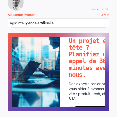
mars 6, 2026
Alexander Procter
13 Min
Tags:
Intelligence artificielle
PARLONS-EN !
Un projet en
tête ?
Planifiez un
appel de 30
minutes avec
nous.
Des experts senior pour
vous aider à avancer plus
vite : produit, tech, cloud
& IA.
Planifier un appel