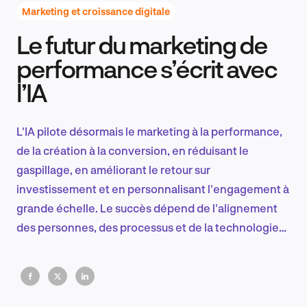
Marketing et croissance digitale
Le futur du marketing de
Recherche et conception produit
performance s’écrit avec
l’IA
Tendances sectorielles
L'IA pilote désormais le marketing à la performance,
de la création à la conversion, en réduisant le
gaspillage, en améliorant le retour sur
EN
investissement et en personnalisant l'engagement à
grande échelle. Le succès dépend de l'alignement
des personnes, des processus et de la technologie
pour transformer l'automatisation en croissance
FR
mesurable.