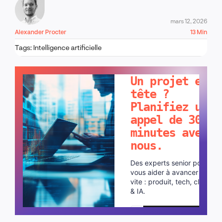
mars 12, 2026
Alexander Procter
13 Min
Tags:
Intelligence artificielle
PARLONS-EN !
Un projet en
tête ?
Planifiez un
appel de 30
minutes avec
nous.
Des experts senior pour
vous aider à avancer plus
vite : produit, tech, cloud
& IA.
Planifier un appel