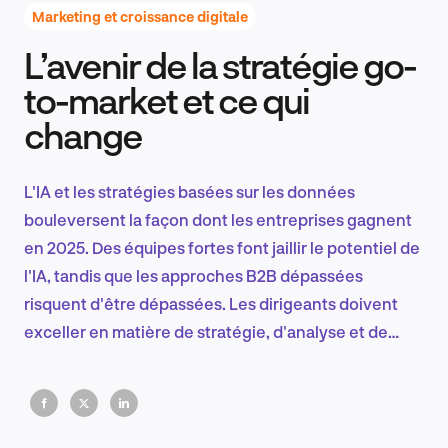
Marketing et croissance digitale
L’avenir de la stratégie go-
Recherche et conception produit
to-market et ce qui
change
Tendances sectorielles
L'IA et les stratégies basées sur les données
bouleversent la façon dont les entreprises gagnent
en 2025. Des équipes fortes font jaillir le potentiel de
EN
l'IA, tandis que les approches B2B dépassées
risquent d'être dépassées. Les dirigeants doivent
exceller en matière de stratégie, d'analyse et de
vision financière pour devancer leurs concurrents et
FR
faire du marketing un véritable moteur de
croissance.