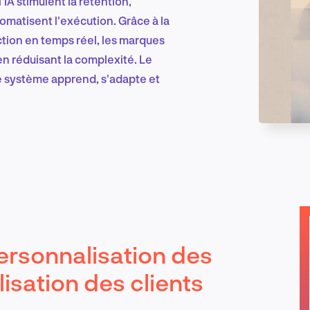
'IA stimulent la rétention,
matisent l'exécution. Grâce à la
tion en temps réel, les marques
Marketing et croissance digitale
en réduisant la complexité. Le
e système apprend, s'adapte et
Recherche et conception produit
Tendances sectorielles
ersonnalisation des
EN
isation des clients