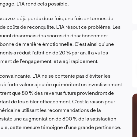
engage. L’IA rend cela possible.
ous avez déjà perdu deux fois, une fois en termes de
es de coûts de reconquête. L’IA résout ce problème. Les
ibuent désormais des scores de désabonnement
abonne de manière émotionnelle. C’est ainsi qu’une
s a réduit l’attrition de 20 % par an. Il a vu les
sement de l’engagement, et a agi rapidement.
convaincante. L’IA ne se contente pas d’éviter les
 à forte valeur ajoutée qui méritent un investissement
trent que 80 % des revenus futurs proviendront de
tant de les cibler efficacement. C’est la raison pour
ricaine utilisant les recommandations de la
onstaté une augmentation de 800 % de la satisfaction
seule, cette mesure témoigne d’une grande pertinence.