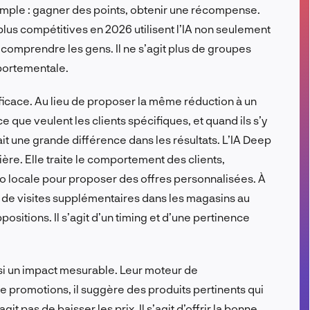
 simple : gagner des points, obtenir une récompense.
FR
lus compétitives en 2026 utilisent l’IA non seulement
r comprendre les gens. Il ne s’agit plus de groupes
portementale.
ficace. Au lieu de proposer la même réduction à un
e que veulent les clients spécifiques, et quand ils s’y
 fait une grande différence dans les résultats. L’IA Deep
re. Elle traite le comportement des clients,
éo locale pour proposer des offres personnalisées. À
s de visites supplémentaires dans les magasins au
positions. Il s’agit d’un timing et d’une pertinence
i un impact mesurable. Leur moteur de
 promotions, il suggère des produits pertinents qui
t pas de baisser les prix. Il s’agit d’offrir la bonne