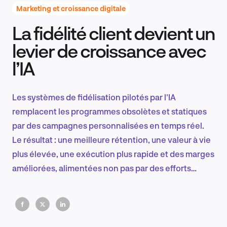
Marketing et croissance digitale
La fidélité client devient un
Recherche et conception produit
levier de croissance avec
l’IA
Tendances sectorielles
Les systèmes de fidélisation pilotés par l'IA
remplacent les programmes obsolètes et statiques
par des campagnes personnalisées en temps réel.
EN
Le résultat : une meilleure rétention, une valeur à vie
plus élevée, une exécution plus rapide et des marges
améliorées, alimentées non pas par des efforts
manuels, mais par des systèmes conçus pour
FR
apprendre, s'adapter et avoir un impact quotidien.