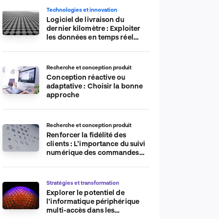
Technologies et innovation
Logiciel de livraison du
dernier kilomètre : Exploiter
les données en temps réel
pour plus d’efficacité
Recherche et conception produit
Conception réactive ou
adaptative : Choisir la bonne
approche
Recherche et conception produit
Renforcer la fidélité des
clients : L’importance du suivi
numérique des commandes
sur les plateformes de
commerce électronique
Stratégies et transformation
Explorer le potentiel de
l’informatique périphérique
multi-accès dans les
applications IdO