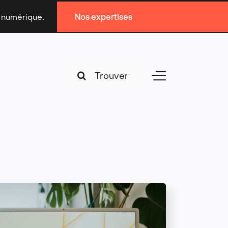
n numérique.
Nos expertises
Search
Toggle
for:
Navigation