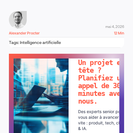
mai 4, 2026
Alexander Procter
12 Min
Tags:
Intelligence artificielle
PARLONS-EN !
Un projet en
tête ?
Planifiez un
appel de 30
minutes avec
nous.
Des experts senior pour
vous aider à avancer plus
vite : produit, tech, cloud
& IA.