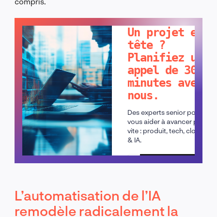
compris.
PARLONS-EN !
Un projet en
tête ?
Planifiez un
appel de 30
minutes avec
nous.
Des experts senior pour
vous aider à avancer plus
vite : produit, tech, cloud
& IA.
Planifier un appel
L’automatisation de l’IA
remodèle radicalement la