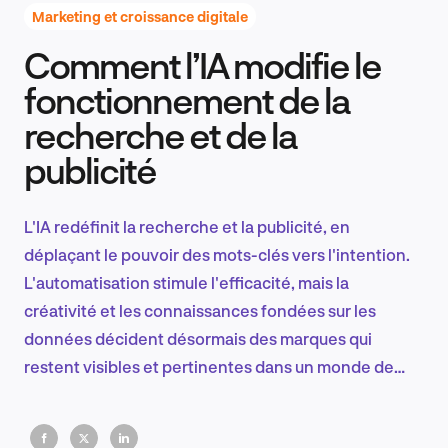
Marketing et croissance digitale
Comment l’IA modifie le
Recherche et conception produit
fonctionnement de la
recherche et de la
publicité
Tendances sectorielles
L'IA redéfinit la recherche et la publicité, en
déplaçant le pouvoir des mots-clés vers l'intention.
EN
L'automatisation stimule l'efficacité, mais la
créativité et les connaissances fondées sur les
données décident désormais des marques qui
restent visibles et pertinentes dans un monde de
FR
recherche fondé sur la compréhension, et non sur la
conjecture.