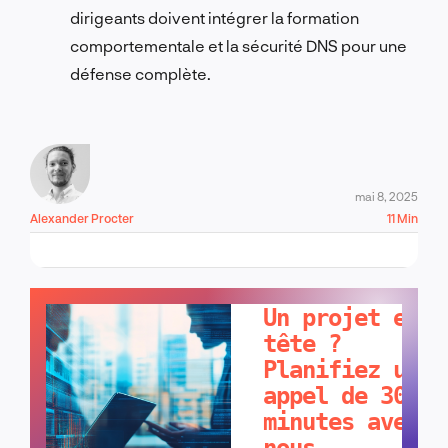
dirigeants doivent intégrer la formation
comportementale et la sécurité DNS pour une
défense complète.
mai 8, 2025
Alexander Procter
11 Min
PARLONS-EN !
Un projet en
tête ?
Planifiez un
appel de 30
minutes avec
nous.