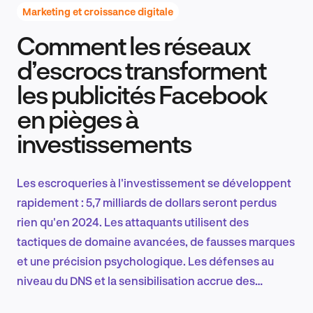
Marketing et croissance digitale
Comment les réseaux
Recherche et conception produit
d’escrocs transforment
les publicités Facebook
en pièges à
Tendances sectorielles
investissements
Les escroqueries à l'investissement se développent
EN
rapidement : 5,7 milliards de dollars seront perdus
rien qu'en 2024. Les attaquants utilisent des
tactiques de domaine avancées, de fausses marques
et une précision psychologique. Les défenses au
FR
niveau du DNS et la sensibilisation accrue des
utilisateurs sont désormais essentielles à la